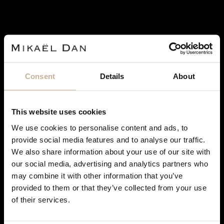
SOLD
Consent
Details
About
This website uses cookies
We use cookies to personalise content and ads, to
provide social media features and to analyse our traffic.
CARTIER
We also share information about your use of our site with
CARTIER A. CIPULLO ONYX, ROC CRISTAL AND
our social media, advertising and analytics partners who
GOLD EARRINGS
may combine it with other information that you’ve
REF 18360
DON'T
provided to them or that they’ve collected from your use
SHOW
of their services.
THIS
MESSAGE
AGAIN