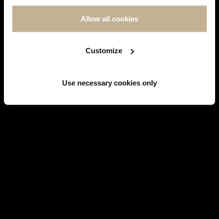
FOLLOW US ON
INSTAGRAM
Allow all cookies
Customize
Facebook
Use necessary cookies only
WATCHES
BRANDS' HISTORY
JEWELS
SERVICES
EMBLEMATIC MODELS