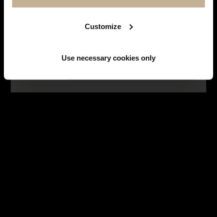
SUIVEZ-NOUS SUR
INSTAGRAM
Facebook
Instagram
Customize
LES MONTRES
Use necessary cookies only
NE PLUS AFFICHER CE MESSAGE
HISTOIRE DES MARQUES
LES BIJOUX
SERVICES
LES EMBLÉMATIQUES
NOUS CONTACTER
INSCRIPTION À LA NEWSLETTER