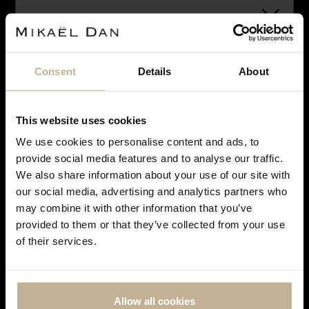
Consent
Details
About
VENDU
This website uses cookies
We use cookies to personalise content and ads, to
Notre maison sera fermée pour rénovation du 28
provide social media features and to analyse our traffic.
juin à courant septembre. Pendant cette période,
We also share information about your use of our site with
vous pouvez continuer à effectuer vos achats en
our social media, advertising and analytics partners who
CARTIER
ligne. Les commandes seront traitées et expédiées
may combine it with other information that you’ve
dès notre réouverture. Merci de votre
BOUCLES D’OREILLES CARTIER PAR A. CIPULLO
provided to them or that they’ve collected from your use
compréhension et à très bientôt !
REF 18360
of their services.
Allow all cookies