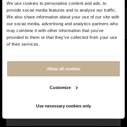
We use cookies to personalise content and ads, to
Notre maison sera fermée pour rénovation du 28
provide social media features and to analyse our traffic.
juin à courant septembre. Pendant cette période,
FILTRER
We also share information about your use of our site with
vous pouvez continuer à effectuer vos achats en
our social media, advertising and analytics partners who
ligne. Les commandes seront traitées et expédiées
may combine it with other information that you’ve
dès notre réouverture. Merci de votre
provided to them or that they’ve collected from your use
compréhension et à très bientôt !
of their services.
BUCHERER
BAGUE BUCHERER
REF 21267
Allow all cookies
5 500 €
PRIX NEUF
11 600 €
Customize
Affichage de 1-4 sur 4 articles(s)
Use necessary cookies only
À propos
NE PLUS AFFICHER CE MESSAGE
L’histoire de la maison Bucherer
débute en 1888
, lorsque l’homme