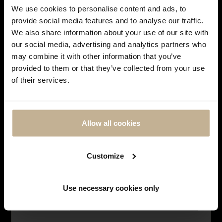
We use cookies to personalise content and ads, to
Notre maison sera fermée pour rénovation du 28
SUIVEZ-NOUS SUR
INSTAGRAM
provide social media features and to analyse our traffic.
juin à courant septembre. Pendant cette période,
We also share information about your use of our site with
vous pouvez continuer à effectuer vos achats en
our social media, advertising and analytics partners who
ligne. Les commandes seront traitées et expédiées
may combine it with other information that you’ve
Facebook
dès notre réouverture. Merci de votre
Instagram
provided to them or that they’ve collected from your use
compréhension et à très bientôt !
of their services.
LES MONTRES
HISTOIRE DES MARQUES
Allow all cookies
LES BIJOUX
Customize
SERVICES
Use necessary cookies only
NE PLUS AFFICHER CE MESSAGE
LES EMBLÉMATIQUES