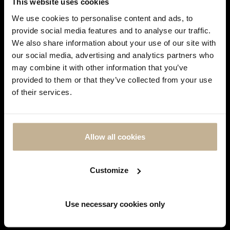
This website uses cookies
We use cookies to personalise content and ads, to
provide social media features and to analyse our traffic.
We also share information about your use of our site with
our social media, advertising and analytics partners who
SOLD
SOLD
may combine it with other information that you’ve
DON'T
provided to them or that they’ve collected from your use
SHOW
of their services.
THIS
BOUCHERON
BOUCHERON
MESSAGE
AGAIN
BOUCHERON HANS LE HÉRISSON
BOUCHERON HANS LE HÉRISSON
DIAMONDS, SAPPHIRES AND
BLACK DIAMOND, RUBIES AND
Allow all cookies
GOLD RING
GOLD RING
REF 20453
REF 17174
Customize
Showing 1-3 of 3 item(s)
Use necessary cookies only