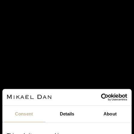
SOLD
BOUCHERON
BOUCHERON HANS LE HÉRISSON BLACK
DIAMOND, RUBIES AND GOLD NECKLACE
Consent
Details
About
REF 19565