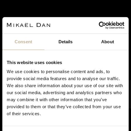
Consent
Details
About
SOLD
This website uses cookies
We use cookies to personalise content and ads, to
provide social media features and to analyse our traffic.
CARTIER
FILTER
We also share information about your use of our site with
CARTIER CEINTURE GOLD WATCH
our social media, advertising and analytics partners who
REF 18056
may combine it with other information that you’ve
DON'T
provided to them or that they’ve collected from your use
SHOW
of their services.
THIS
MESSAGE
AGAIN