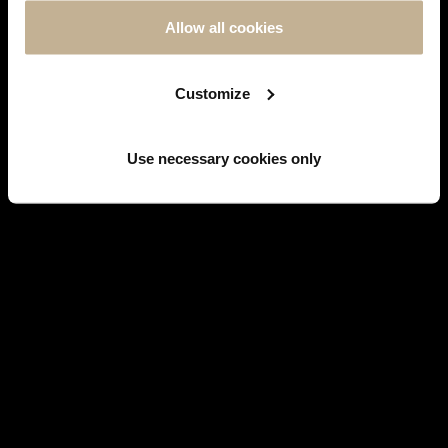
FOLLOW US ON
INSTAGRAM
Allow all cookies
Customize
Facebook
Use necessary cookies only
WATCHES
BRANDS' HISTORY
JEWELS
SERVICES
EMBLEMATIC MODELS