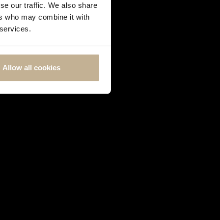
se our traffic. We also share
ers who may combine it with
 services.
Allow all cookies
HERMÈS