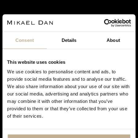
SOLD
Consent
Details
About
This website uses cookies
We use cookies to personalise content and ads, to
CARTIER
provide social media features and to analyse our traffic.
We also share information about your use of our site with
CARTIER SHOPPING BAG GOLD PENDANT
our social media, advertising and analytics partners who
REF 20508
may combine it with other information that you’ve
DON'T
provided to them or that they’ve collected from your use
SHOW
of their services.
THIS
MESSAGE
AGAIN
FOLLOW US ON
INSTAGRAM