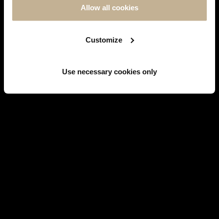
Allow all cookies
Customize
Facebook
Use necessary cookies only
WATCHES
BRANDS' HISTORY
JEWELS
SERVICES
EMBLEMATIC MODELS
CONTACT US