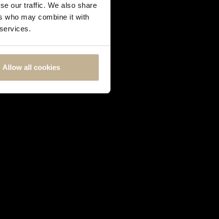
se our traffic. We also share
ers who may combine it with
 services.
Allow all cookies
HERMÈS