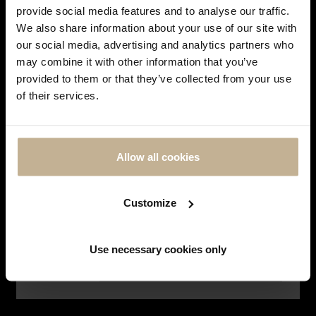
provide social media features and to analyse our traffic.
juin à courant septembre. Pendant cette période,
We also share information about your use of our site with
vous pouvez continuer à effectuer vos achats en
our social media, advertising and analytics partners who
ligne. Les commandes seront traitées et expédiées
may combine it with other information that you’ve
dès notre réouverture. Merci de votre
provided to them or that they’ve collected from your use
compréhension et à très bientôt !
CARTIER
of their services.
BOUCLES D’OREILLES CARTIER AMULETTE
REF 17766
Allow all cookies
Afficher plus
Customize
Use necessary cookies only
NE PLUS AFFICHER CE MESSAGE
NOS RECOMMANDATIONS