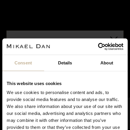
VENDU
VENDU
CARTIER
CARTIER
Consent
Details
About
MONTRE CARTIER SANTOS
BRACELET CARTIER SANTOS
REF 18730
REF 18826
This website uses cookies
We use cookies to personalise content and ads, to
Notre maison sera fermée pour rénovation du 28
provide social media features and to analyse our traffic.
juin à courant septembre. Pendant cette période,
FILTRER
We also share information about your use of our site with
vous pouvez continuer à effectuer vos achats en
our social media, advertising and analytics partners who
ligne. Les commandes seront traitées et expédiées
may combine it with other information that you’ve
dès notre réouverture. Merci de votre
provided to them or that they’ve collected from your use