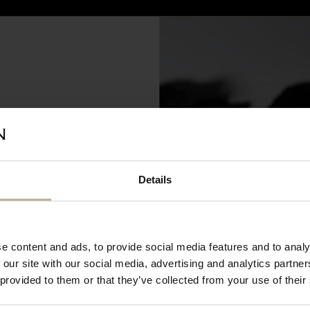
VENDU
pour rénovation du 28 juin à
Details
t cette période, vous pouvez
achats en ligne. Les commandes
s dès notre réouverture. Merci
ion et à très bientôt !
CARTIER
e content and ads, to provide social media features and to analy
GUE CARTIER LES BERLINGOTS
 our site with our social media, advertising and analytics partn
REF 19564
 provided to them or that they’ve collected from your use of their