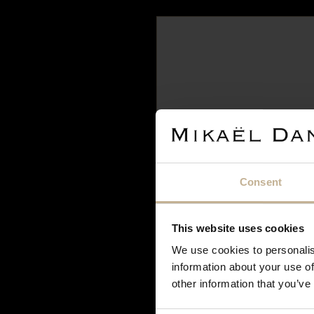
Accueil
>
Bijoux Cartier Les Berlingots
Notre maison sera fermée 
Consent
courant septembre. Pendan
continuer à effectuer vos 
seront traitées et expédiée
This website uses cookies
de votre compréhens
We use cookies to personalis
BA
information about your use of
other information that you’ve