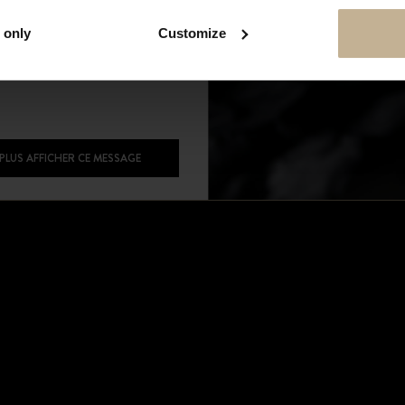
 only
Customize
SUIVEZ-NOUS SUR
INSTAGRAM
Facebook
Instagram
 PLUS AFFICHER CE MESSAGE
X
LES EMBLÉMATIQUES
Rolex Datejust
Rolex Daytona
Rolex Submariner
illes
Rolex GMT Master II
Omega Speedmaster
s
Audemars Piguet Royal Oak
Patek Philippe Nautilus
Tag Heuer Monaco
Jaeger Lecoultre Reverso
Tous les modèles
erte
st
montres
NOUS CONTACTER