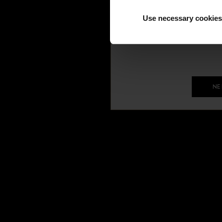
Use necessary cookies
NE
LES MONTRES
LES BIJOU
Montres hommes
Nouveautés
Montres femme
Bagues
Par marque
Bracelets
Boucles d'ore
Colliers
HISTOIRE DES MARQUES
Bijoux signé
Boucheron
Fiançailles
Cartier
Dior
Omega
SERVICES
Rolex
Créer une al
Boivin
Votre wishli
Buccellati
Vendre vos 