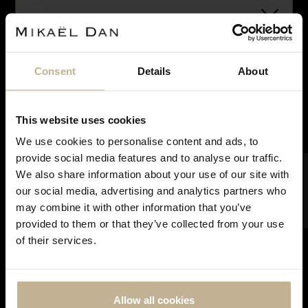
Consent
Details
About
VENDU
This website uses cookies
We use cookies to personalise content and ads, to
Notre maison sera fermée pour rénovation du 28
provide social media features and to analyse our traffic.
juin à courant septembre. Pendant cette période,
FILTRER
We also share information about your use of our site with
vous pouvez continuer à effectuer vos achats en
our social media, advertising and analytics partners who
CARTIER
ligne. Les commandes seront traitées et expédiées
may combine it with other information that you’ve
dès notre réouverture. Merci de votre
MONTRE CARTIER CALIBRE DE CARTIER
provided to them or that they’ve collected from your use
compréhension et à très bientôt !
REF 17031
of their services.
Allow all cookies