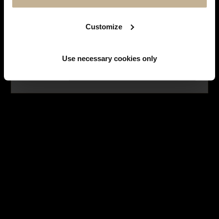
SUIVEZ-NOUS SUR
INSTAGRAM
Facebook
Instagram
Customize
LES MONTRES
Use necessary cookies only
NE PLUS AFFICHER CE MESSAGE
HISTOIRE DES MARQUES
LES BIJOUX
SERVICES
LES EMBLÉMATIQUES
NOUS CONTACTER
INSCRIPTION À LA NEWSLETTER