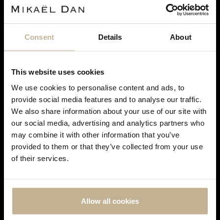
Consent
Details
About
This website uses cookies
AUTHENTICITE &
EXPEDITION
RETOUR & ECHANGE
GARANTIE
SOUS 48H
We use cookies to personalise content and ads, to
Notre maison sera fermée pour rénovation du 28
provide social media features and to analyse our traffic.
juin à courant septembre. Pendant cette période,
We also share information about your use of our site with
vous pouvez continuer à effectuer vos achats en
our social media, advertising and analytics partners who
ligne. Les commandes seront traitées et expédiées
may combine it with other information that you’ve
dès notre réouverture. Merci de votre
provided to them or that they’ve collected from your use
compréhension et à très bientôt !
of their services.
FINANCEMENT
NOUS CONTACTER
Allow all cookies