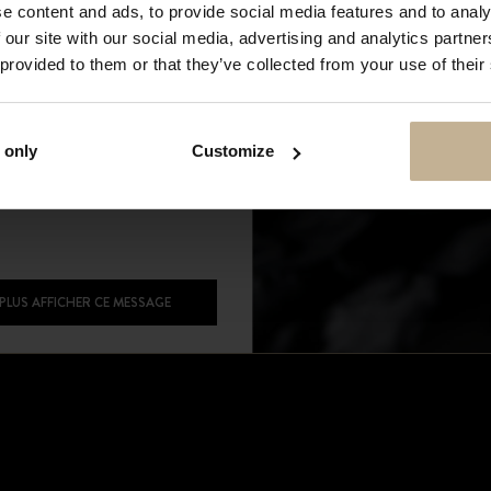
e content and ads, to provide social media features and to analy
 our site with our social media, advertising and analytics partn
 provided to them or that they’ve collected from your use of their
 only
Customize
VENDU
VENDU
 PLUS AFFICHER CE MESSAGE
BULGARI
BULGARI
BAGUE BULGARI BULGARI
COLLIER BULGARI BULGAR
REF 20517
REF 21271