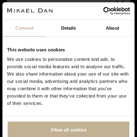
Consent
Details
About
VENDU
This website uses cookies
We use cookies to personalise content and ads, to
Notre maison sera fermée pour rénovation du 28
provide social media features and to analyse our traffic.
juin à courant septembre. Pendant cette période,
We also share information about your use of our site with
vous pouvez continuer à effectuer vos achats en
BULGARI
our social media, advertising and analytics partners who
ligne. Les commandes seront traitées et expédiées
BOUCLES D’OREILLES BULGARI FLORA
may combine it with other information that you’ve
dès notre réouverture. Merci de votre
provided to them or that they’ve collected from your use
REF 23278
compréhension et à très bientôt !
of their services.
Allow all cookies
SUIVEZ-NOUS SUR
INSTAGRAM