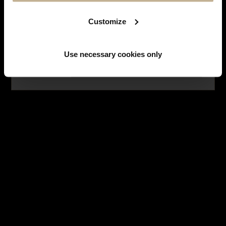
Facebook
Instagram
Customize
LES MONTRES
Use necessary cookies only
NE PLUS AFFICHER CE MESSAGE
HISTOIRE DES MARQUES
LES BIJOUX
SERVICES
LES EMBLÉMATIQUES
NOUS CONTACTER
INSCRIPTION À LA NEWSLETTER