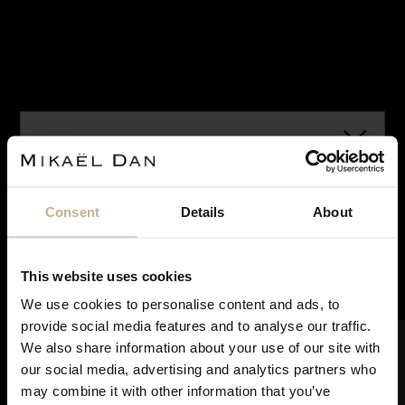
VENDU
Consent
Details
About
ARFAN
BOUCLES D’OREILLES ARFAN
This website uses cookies
REF 22883
We use cookies to personalise content and ads, to
Notre maison sera fermée pour rénovation du 28
provide social media features and to analyse our traffic.
À propos
juin à courant septembre. Pendant cette période,
FILTRER
We also share information about your use of our site with
vous pouvez continuer à effectuer vos achats en
Affaire familiale de distribution de bijoux et montres allant de la Swatch
our social media, advertising and analytics partners who
ligne. Les commandes seront traitées et expédiées
à Piaget, la maison
Arfan
est créée au lendemain de la guerre par son
may combine it with other information that you’ve
dès notre réouverture. Merci de votre
père
André Arfan
. A l’instar des grands noms de la profession, la