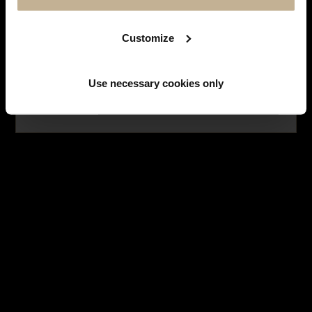
SUIVEZ-NOUS SUR
INSTAGRAM
Facebook
Instagram
Customize
LES MONTRES
Use necessary cookies only
NE PLUS AFFICHER CE MESSAGE
HISTOIRE DES MARQUES
LES BIJOUX
SERVICES
LES EMBLÉMATIQUES
NOUS CONTACTER
INSCRIPTION À LA NEWSLETTER