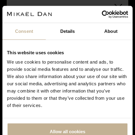
Consent
Details
About
VENDU
This website uses cookies
We use cookies to personalise content and ads, to
Notre maison sera fermée pour rénovation du 28
provide social media features and to analyse our traffic.
juin à courant septembre. Pendant cette période,
We also share information about your use of our site with
vous pouvez continuer à effectuer vos achats en
our social media, advertising and analytics partners who
ROLEX
ligne. Les commandes seront traitées et expédiées
may combine it with other information that you’ve
dès notre réouverture. Merci de votre
MONTRE ROLEX SUBMARINER HULK VERS 2018
provided to them or that they’ve collected from your use
compréhension et à très bientôt !
REF 15900
of their services.
Allow all cookies