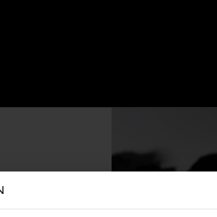
8 500 €
12 500 €
VENDU
VENDU
ROLEX
ROLEX
E ROLEX GMT MASTER VERS 1988
MONTRE ROLEX GMT MASTER VER
REF 22294
REF 17175
pour rénovation du 28 juin à