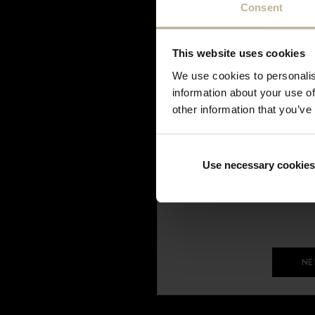
Consent
courant septembre. Pendan
Chanel
continuer à effectuer vos 
Chaumet
seront traitées et expédiée
This website uses cookies
Chopard
de votre compréhens
Corum
We use cookies to personalis
information about your use of
Dinh Van
other information that you’ve
Dior
Fred
Frederique Constant
Use necessary cookies
Graham
Hermès
Hublot
IWC
Jaeger
NE
Jaeger Lecoultre
Longines
Louis Vuitton