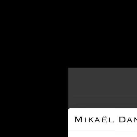
Oyster Perpetual
3
Sea-Dweller
1
Submariner
6
Submariner Date
1
TOUTES LES MARQUES
Audemars Piguet
Barthelay
Baume & Mercier
Bell & Ross
Blancpain
Boucheron
Breguet
MONTR
Breitling
Bulgari
Notre maison sera fermée 
Cartier