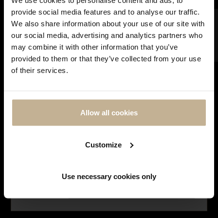
We use cookies to personalise content and ads, to
Notre maison sera fermée pour rénovation du 28
provide social media features and to analyse our traffic.
juin à courant septembre. Pendant cette période,
FILTRER
We also share information about your use of our site with
vous pouvez continuer à effectuer vos achats en
our social media, advertising and analytics partners who
ligne. Les commandes seront traitées et expédiées
may combine it with other information that you’ve
dès notre réouverture. Merci de votre
provided to them or that they’ve collected from your use
compréhension et à très bientôt !
VENDU
VENDU
of their services.
Allow all cookies
UNIVERSAL GENÈVE
UNIVERSAL GENÈVE
MONTRE UNIVERSAL GENÈVE
MONTRE UNIVERSAL GENÈVE
VERS 1950
REF 18516
Customize
REF 10682
Use necessary cookies only
NE PLUS AFFICHER CE MESSAGE
Affichage de 1-3 sur 3 articles(s)