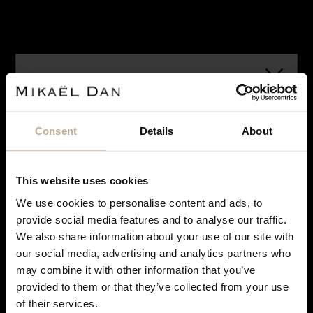
ROLEX
ROLEX
MONTRE ROLEX DATE VERS 1974
MONTRE ROLEX DATE VERS 2003
REF 20707
REF 18532
Consent
Details
About
VENDU
VENDU
This website uses cookies
We use cookies to personalise content and ads, to
Notre maison sera fermée pour rénovation du 28
provide social media features and to analyse our traffic.
ROLEX
ROLEX
juin à courant septembre. Pendant cette période,
We also share information about your use of our site with
vous pouvez continuer à effectuer vos achats en
MONTRE ROLEX DATE VERS 1970
MONTRE ROLEX DATE VERS 2009
our social media, advertising and analytics partners who
ligne. Les commandes seront traitées et expédiées
REF 19094
REF 19043
may combine it with other information that you’ve
dès notre réouverture. Merci de votre
provided to them or that they’ve collected from your use
compréhension et à très bientôt !
of their services.