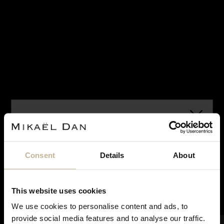
VENDU
Consent
Details
About
DIOR
BAGUE DIOR TÊTE DE MORT
REF 22308
This website uses cookies
We use cookies to personalise content and ads, to
Notre maison sera fermée pour rénovation du 28
provide social media features and to analyse our traffic.
juin à courant septembre. Pendant cette période,