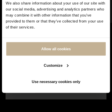
FILTRER
We also share information about your use of our site with
vous pouvez continuer à effectuer vos achats en
our social media, advertising and analytics partners who
ligne. Les commandes seront traitées et expédiées
may combine it with other information that you’ve
dès notre réouverture. Merci de votre
provided to them or that they’ve collected from your use
compréhension et à très bientôt !
VENDU
VENDU
of their services.
DIOR
DIOR
Allow all cookies
BAGUE DIOR TÊTE DE MORT
COLLIER DIOR TÊTE DE MORT
REF 19867
REF 17759
Customize
Affichage de 1-6 sur 6 articles(s)
Use necessary cookies only
NE PLUS AFFICHER CE MESSAGE
SUIVEZ-NOUS SUR
INSTAGRAM