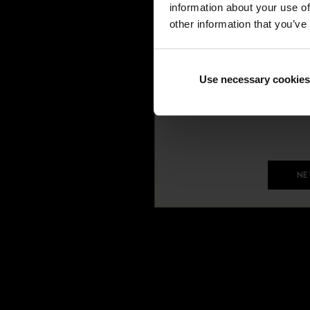
information about your use of
Hermès
other information that you’ve
Hublot
IWC
Jaeger
Use necessary cookies
Jaeger Lecoultre
Longines
Louis Vuitton
Mauboussin
Officine Panerai
NE
Omega
Patek Philippe
Piaget
Poiray
Repossi
Rolex
Tag Heuer