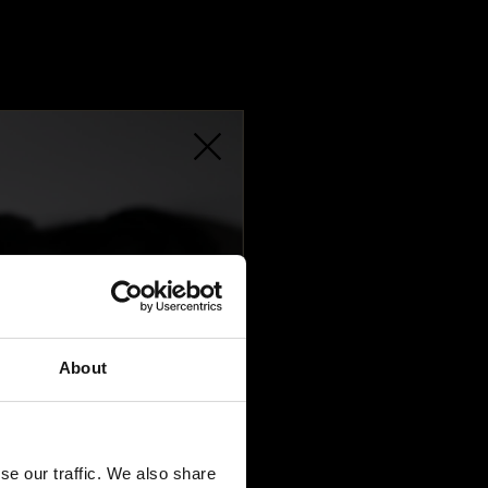
OGRAPHE
MONTRE HEUER CARRERA JACK HEUER LIMITED
EDITION
REF 17269
About
se our traffic. We also share