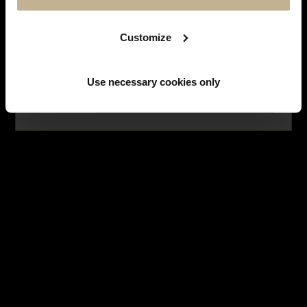
SUIVEZ-NOUS SUR
INSTAGRAM
Facebook
Instagram
Customize
LES MONTRES
Use necessary cookies only
NE PLUS AFFICHER CE MESSAGE
HISTOIRE DES MARQUES
LES BIJOUX
SERVICES
LES EMBLÉMATIQUES
NOUS CONTACTER
INSCRIPTION À LA NEWSLETTER