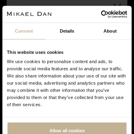
Consent
Details
About
VENDU
This website uses cookies
We use cookies to personalise content and ads, to
Notre maison sera fermée pour rénovation du 28
provide social media features and to analyse our traffic.
juin à courant septembre. Pendant cette période,
We also share information about your use of our site with
vous pouvez continuer à effectuer vos achats en
our social media, advertising and analytics partners who
TUDOR
ligne. Les commandes seront traitées et expédiées
may combine it with other information that you’ve
dès notre réouverture. Merci de votre
MONTRE TUDOR BLACK SHIELD
provided to them or that they’ve collected from your use
compréhension et à très bientôt !
REF 17404
of their services.
Allow all cookies