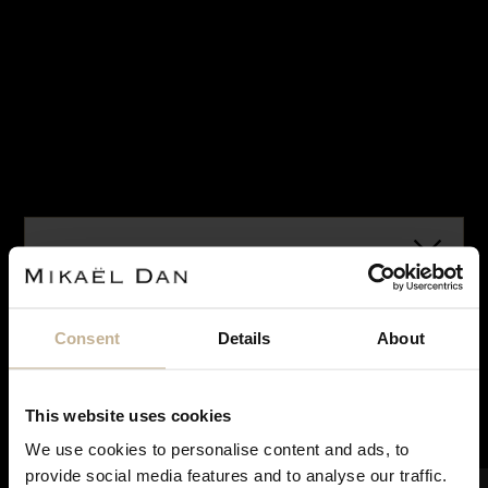
VENDU
Consent
Details
About
DIOR
BAGUE DIOR BOIS DE ROSE
REF 20631
This website uses cookies
We use cookies to personalise content and ads, to
Notre maison sera fermée pour rénovation du 28
provide social media features and to analyse our traffic.
juin à courant septembre. Pendant cette période,