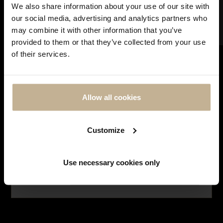
FILTRER
We also share information about your use of our site with
vous pouvez continuer à effectuer vos achats en
our social media, advertising and analytics partners who
ligne. Les commandes seront traitées et expédiées
may combine it with other information that you’ve
dès notre réouverture. Merci de votre
provided to them or that they’ve collected from your use
compréhension et à très bientôt !
VENDU
of their services.
DIOR
Allow all cookies
BAGUE DIOR BOIS DE ROSE
REF 18683
Customize
Affichage de 1-4 sur 4 articles(s)
Use necessary cookies only
NE PLUS AFFICHER CE MESSAGE
SUIVEZ-NOUS SUR
INSTAGRAM