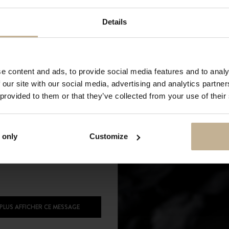
pour rénovation du 28 juin à
Details
t cette période, vous pouvez
achats en ligne. Les commandes
s dès notre réouverture. Merci
ion et à très bientôt !
e content and ads, to provide social media features and to analy
 our site with our social media, advertising and analytics partn
 provided to them or that they’ve collected from your use of their
 only
Customize
 PLUS AFFICHER CE MESSAGE