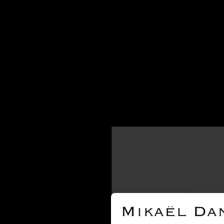
TOUTES LES MARQUES
Boucheron
Bry
Buccellati
Bucherer
Bulgari
Carole Midy pour Pietra Dura
Cartier
Chanel
Chaumet
Chopard
David Webb
David Yurman
De Beers