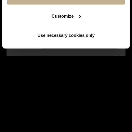
SUIVEZ-NOUS SUR
INSTAGRAM
Facebook
Instagram
Customize
LES MONTRES
Use necessary cookies only
NE PLUS AFFICHER CE MESSAGE
HISTOIRE DES MARQUES
LES BIJOUX
SERVICES
LES EMBLÉMATIQUES
NOUS CONTACTER
INSCRIPTION À LA NEWSLETTER