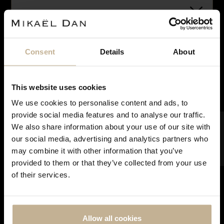
Consent
Details
About
VENDU
This website uses cookies
We use cookies to personalise content and ads, to
Notre maison sera fermée pour rénovation du 28
provide social media features and to analyse our traffic.
juin à courant septembre. Pendant cette période,
FILTRER
We also share information about your use of our site with
vous pouvez continuer à effectuer vos achats en
our social media, advertising and analytics partners who
OMEGA
ligne. Les commandes seront traitées et expédiées
may combine it with other information that you’ve
dès notre réouverture. Merci de votre
MONTRE OMEGA DYNAMIC
provided to them or that they’ve collected from your use
compréhension et à très bientôt !
REF 21788
of their services.
Allow all cookies