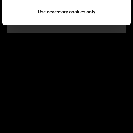
HISTOIRE DES MARQUES
Use necessary cookies only
NE PLUS AFFICHER CE MESSAGE
LES BIJOUX
SERVICES
LES EMBLÉMATIQUES
NOUS CONTACTER
INSCRIPTION À LA NEWSLETTER
Joindre un expert
+33 (0)1 42 65 95 44
© 2019 Mikaeldan.com | FRANCE. Tous droits réservés.