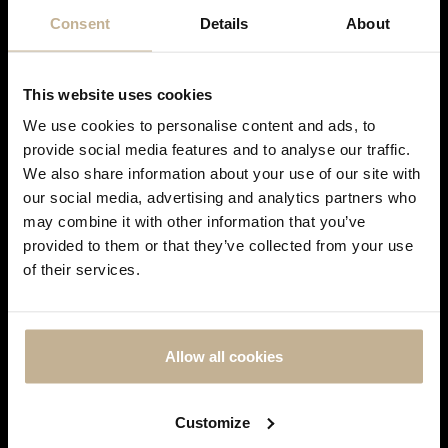
Consent
Details
About
This website uses cookies
FREDERIQUE CONSTANT
We use cookies to personalise content and ads, to
Notre maison sera fermée pour rénovation du 28
MONTRE FREDERIQUE CONSTANT CLASSICS
provide social media features and to analyse our traffic.
juin à courant septembre. Pendant cette période,
SLIMLINE MINI
We also share information about your use of our site with
vous pouvez continuer à effectuer vos achats en
REF 22072
our social media, advertising and analytics partners who
ligne. Les commandes seront traitées et expédiées
may combine it with other information that you’ve
dès notre réouverture. Merci de votre
provided to them or that they’ve collected from your use
compréhension et à très bientôt !
of their services.
SUIVEZ-NOUS SUR
INSTAGRAM
Facebook
Instagram
Allow all cookies
LES MONTRES
Customize