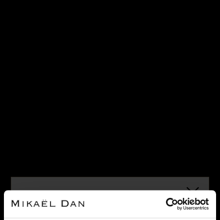
0
Notre maison sera fermée pour rénovation du 28 juin à
courant septembre. Pendant cette période, vous pouvez
continuer à effectuer vos achats en ligne. Les
commandes seront traitées et expédiées dès notre
réouverture. Merci de votre compréhension et à très
bientôt !
Accueil
>
Montres Frederique Constant Classics
Slimline Mini
VENDU