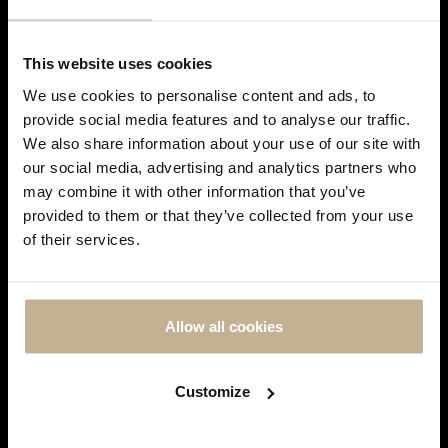
VUS RÉCEMMENT
This website uses cookies
We use cookies to personalise content and ads, to
Notre maison sera fermée pour rénovation du 28
provide social media features and to analyse our traffic.
juin à courant septembre. Pendant cette période,
We also share information about your use of our site with
vous pouvez continuer à effectuer vos achats en
our social media, advertising and analytics partners who
ligne. Les commandes seront traitées et expédiées
may combine it with other information that you’ve
dès notre réouverture. Merci de votre
provided to them or that they’ve collected from your use
compréhension et à très bientôt !
of their services.
VENDU
Allow all cookies
Customize