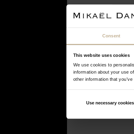
VENDU
Notre maison sera fermée 
Consent
courant septembre. Pendan
continuer à effectuer vos 
seront traitées et expédiée
This website uses cookies
de votre compréhens
We use cookies to personalis
information about your use of
BRACELET OR
other information that you’ve
REF 22685
Use necessary cookies