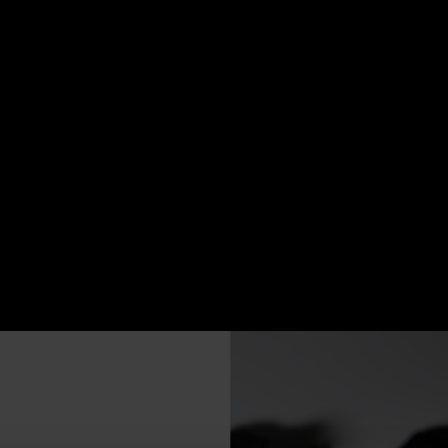
EDITION
RETOUR & ECHANGE
FINANC
US 48H
VUS RÉCEMMENT