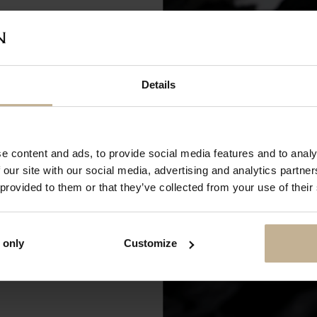
pour rénovation du 28 juin à
Details
t cette période, vous pouvez
achats en ligne. Les commandes
s dès notre réouverture. Merci
ion et à très bientôt !
e content and ads, to provide social media features and to analy
 our site with our social media, advertising and analytics partn
 provided to them or that they’ve collected from your use of their
 only
Customize