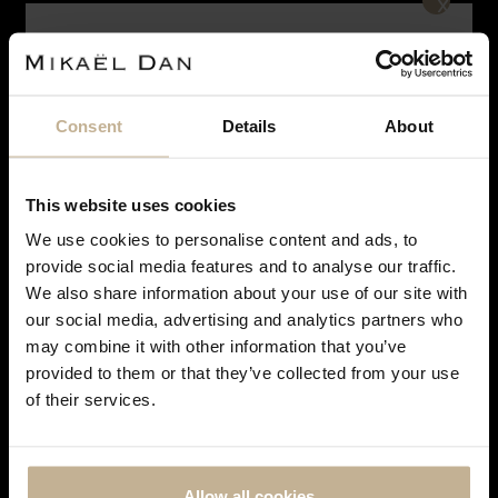
VUS RÉCEMMENT
Consent
Details
About
This website uses cookies
We use cookies to personalise content and ads, to
Notre maison sera fermée pour rénovation du 28
provide social media features and to analyse our traffic.
juin à courant septembre. Pendant cette période,
We also share information about your use of our site with
vous pouvez continuer à effectuer vos achats en
our social media, advertising and analytics partners who
ligne. Les commandes seront traitées et expédiées
may combine it with other information that you’ve
dès notre réouverture. Merci de votre
provided to them or that they’ve collected from your use
compréhension et à très bientôt !
of their services.
Allow all cookies