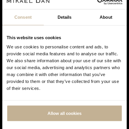
Consent
Details
About
FINANCEMENT
NOUS CONTACTER
This website uses cookies
We use cookies to personalise content and ads, to
Notre maison sera fermée pour rénovation du 28
provide social media features and to analyse our traffic.
juin à courant septembre. Pendant cette période,
We also share information about your use of our site with
vous pouvez continuer à effectuer vos achats en
our social media, advertising and analytics partners who
ligne. Les commandes seront traitées et expédiées
may combine it with other information that you’ve
dès notre réouverture. Merci de votre
provided to them or that they’ve collected from your use
VUS RÉCEMMENT
compréhension et à très bientôt !
of their services.
Allow all cookies