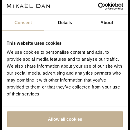
AUTHENTICITE &
EXPEDITION
RETOUR & ECHANGE
GARANTIE
SOUS 48H
Consent
Details
About
This website uses cookies
We use cookies to personalise content and ads, to
Notre maison sera fermée pour rénovation du 28
FINANCEMENT
NOUS CONTACTER
provide social media features and to analyse our traffic.
juin à courant septembre. Pendant cette période,
We also share information about your use of our site with
vous pouvez continuer à effectuer vos achats en
our social media, advertising and analytics partners who
ligne. Les commandes seront traitées et expédiées
may combine it with other information that you’ve
dès notre réouverture. Merci de votre
provided to them or that they’ve collected from your use
compréhension et à très bientôt !
of their services.
VUS RÉCEMMENT
Allow all cookies