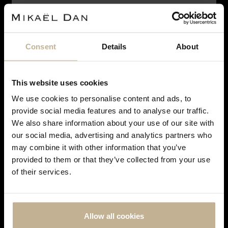
Consent
Details
About
This website uses cookies
VUS RÉCEMMENT
We use cookies to personalise content and ads, to
Notre maison sera fermée pour rénovation du 28
provide social media features and to analyse our traffic.
juin à courant septembre. Pendant cette période,
We also share information about your use of our site with
vous pouvez continuer à effectuer vos achats en
our social media, advertising and analytics partners who
ligne. Les commandes seront traitées et expédiées
may combine it with other information that you’ve
dès notre réouverture. Merci de votre
provided to them or that they’ve collected from your use
compréhension et à très bientôt !
of their services.
VENDU
Allow all cookies