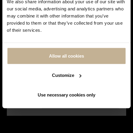
We also share information about your use of our site with
vous pouvez continuer à effectuer vos achats en
our social media, advertising and analytics partners who
ligne. Les commandes seront traitées et expédiées
may combine it with other information that you’ve
dès notre réouverture. Merci de votre
provided to them or that they’ve collected from your use
compréhension et à très bientôt !
of their services.
VENDU
Allow all cookies
Customize
Use necessary cookies only
NE PLUS AFFICHER CE MESSAGE
ROBERTO COIN
BRACELET ROBERTO COIN PALAZZO DUCALE
REF 20141