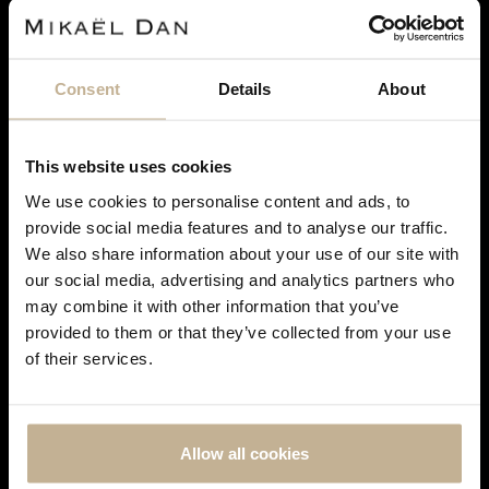
Consent
Details
About
This website uses cookies
VUS RÉCEMMENT
We use cookies to personalise content and ads, to
Notre maison sera fermée pour rénovation du 28
provide social media features and to analyse our traffic.
juin à courant septembre. Pendant cette période,
We also share information about your use of our site with
vous pouvez continuer à effectuer vos achats en
our social media, advertising and analytics partners who
ligne. Les commandes seront traitées et expédiées
may combine it with other information that you’ve
dès notre réouverture. Merci de votre
provided to them or that they’ve collected from your use
compréhension et à très bientôt !
of their services.
VENDU
Allow all cookies